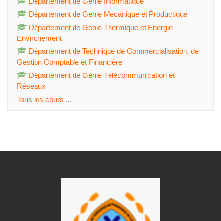
Département de Genie Informatique
Département de Genie Mecanique et Productique
Département de Genie Thermique et Energie
Environement
Département de Technique de Commercialisation, de
Gestion Comptable et Financière
Département de Génie Télécommunication et
Réseaux
Tous les cours
...