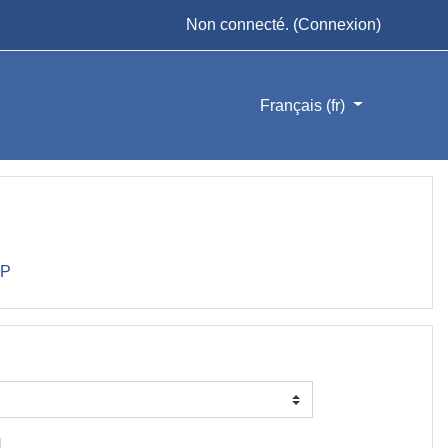
Non connecté. (
Connexion
)
Français ‎(fr)‎
FP