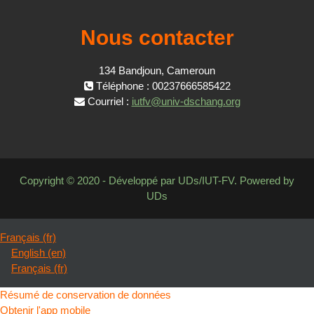
Nous contacter
134 Bandjoun, Cameroun
Téléphone : 00237666585422
Courriel :
iutfv@univ-dschang.org
Copyright © 2020 - Développé par UDs/IUT-FV. Powered by
UDs
Français ‎(fr)‎
English ‎(en)‎
Français ‎(fr)‎
Résumé de conservation de données
Obtenir l'app mobile