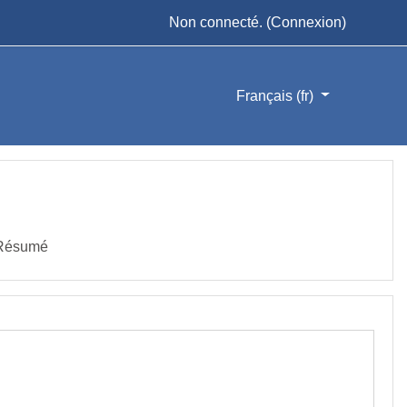
Non connecté. (
Connexion
)
Français ‎(fr)‎
Résumé