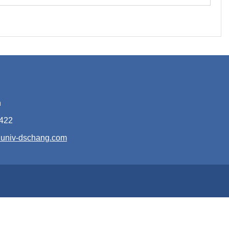
n
5422
@univ-dschang.com