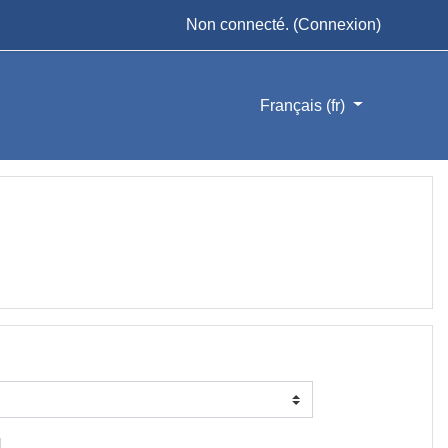
Non connecté. (
Connexion
)
Français ‎(fr)‎