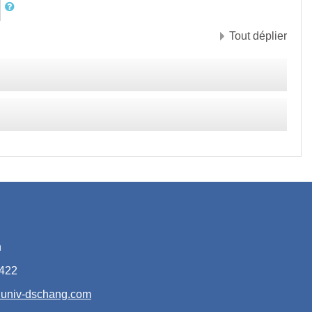
Tout déplier
n
5422
@univ-dschang.com