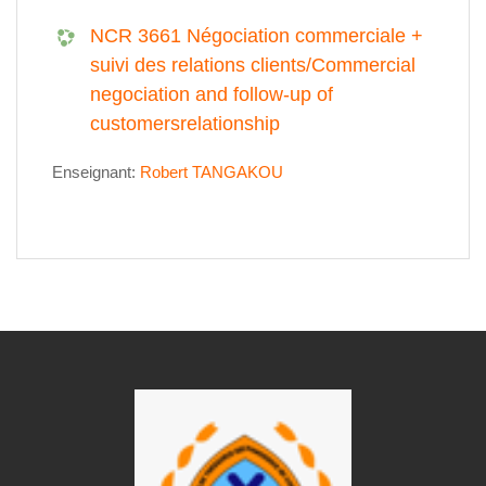
NCR 3661 Négociation commerciale +
suivi des relations clients/Commercial
negociation and follow-up of
customersrelationship
Enseignant:
Robert TANGAKOU