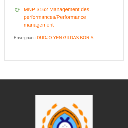
MNP 3162 Management des
performances/Performance
management
Enseignant:
DUDJO YEN GILDAS BORIS