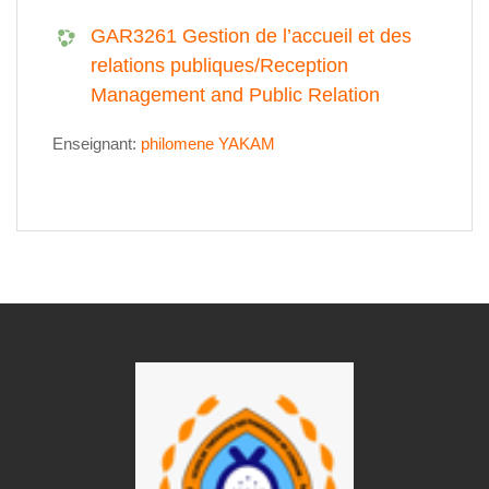
GAR3261 Gestion de l’accueil et des
relations publiques/Reception
Management and Public Relation
Enseignant:
philomene YAKAM