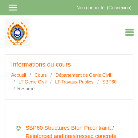
Passer au contenu principal
Non connecté. (
Connexion
)
Informations du cours
Accueil
Cours
Département de Genie Civil
LT Genie Civil
LT Travaux Publics
SBP60
Résumé
SBP60 Structures Bton Prcontraint /
Reinforced and prestressed concrete